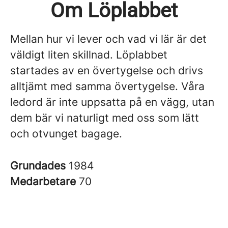
Om Löplabbet
Mellan hur vi lever och vad vi lär är det
väldigt liten skillnad. Löplabbet
startades av en övertygelse och drivs
alltjämt med samma övertygelse. Våra
ledord är inte uppsatta på en vägg, utan
dem bär vi naturligt med oss som lätt
och otvunget bagage.
Grundades
1984
Medarbetare
70